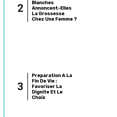
5
Électronique
Réglable Pour Une
Expérience
Personnalisée
Crédit D’impôt
Téléassistance
6
2026 : Combien
Économisez-Vous
Vraiment ?