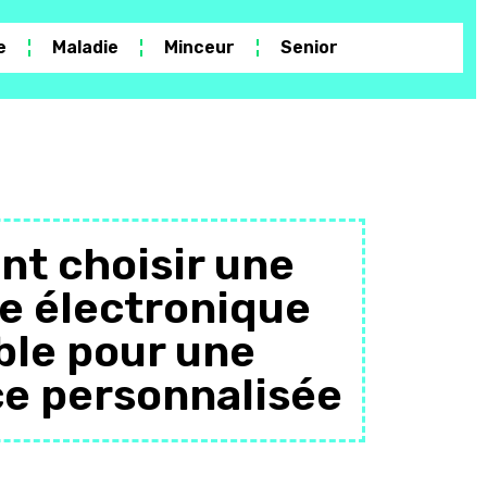
Blanches
2
Annoncent-Elles
e
Maladie
Minceur
Senior
La Grossesse
Chez Une Femme ?
t choisir une
e électronique
Preparation A La
Fin De Vie :
ble pour une
3
Favoriser La
Dignite Et Le
e personnalisée
Choix