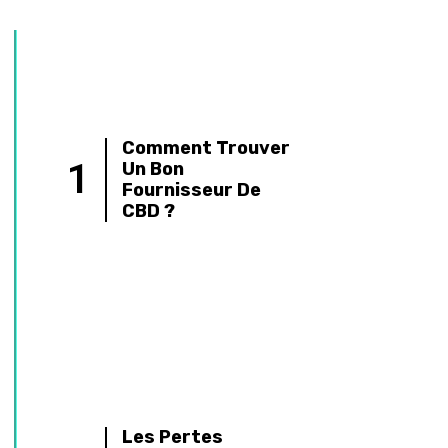
Le Lien Entre
Santé Et
4
Productivité : Les
Clés Pour Une
Équipe En Forme
Comment Choisir
Une Cigarette