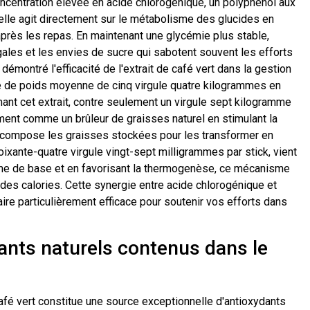
oncentration élevée en acide chlorogénique, un polyphénol aux
elle agit directement sur le métabolisme des glucides en
après les repas. En maintenant une glycémie plus stable,
ngales et les envies de sucre qui sabotent souvent les efforts
émontré l'efficacité de l'extrait de café vert dans la gestion
e de poids moyenne de cinq virgule quatre kilogrammes en
t cet extrait, contre seulement un virgule sept kilogramme
ent comme un brûleur de graisses naturel en stimulant la
décompose les graisses stockées pour les transformer en
ixante-quatre virgule vingt-sept milligrammes par stick, vient
sme de base et en favorisant la thermogenèse, ce mécanisme
e des calories. Cette synergie entre acide chlorogénique et
ire particulièrement efficace pour soutenir vos efforts dans
ants naturels contenus dans le
café vert constitue une source exceptionnelle d'antioxydants