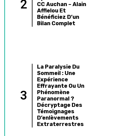
Pilule Optimizette
5
: Quels Sont Les
Avis ?
Perte D’autonomie
6
: Comprendre Et
Accompagner Les
Aidants