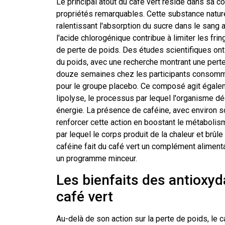
Le principal atout du café vert réside dans sa c
propriétés remarquables. Cette substance natur
ralentissant l'absorption du sucre dans le sang 
l'acide chlorogénique contribue à limiter les fri
de perte de poids. Des études scientifiques ont d
du poids, avec une recherche montrant une pert
douze semaines chez les participants consomman
pour le groupe placebo. Ce composé agit égalem
lipolyse, le processus par lequel l'organisme 
énergie. La présence de caféine, avec environ so
renforcer cette action en boostant le métaboli
par lequel le corps produit de la chaleur et brûl
caféine fait du café vert un complément alimenta
un programme minceur.
Les bienfaits des antioxyd
café vert
Au-delà de son action sur la perte de poids, le 