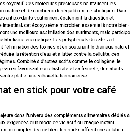
ress oxydatif. Ces molécules précieuses neutralisent les
 prématuré et de nombreux déséquilibres métaboliques. Dans
ces antioxydants soutiennent également la digestion et
 intestinal, cet écosystème microbien essentiel à notre bien-
ment une meilleure assimilation des nutriments, mais participe
e métabolisme énergétique. Les polyphénols du café vert
nt l'élimination des toxines et en soutenant le drainage naturel
duire la rétention d'eau et à lutter contre la cellulite, ces
régimes. Combiné à d'autres actifs comme le collagène, le
 peau en favorisant son élasticité et sa fermeté, des atouts
ventre plat et une silhouette harmonieuse.
mat en stick pour votre café
majeure dans l'univers des compléments alimentaires dédiés à
aux exigences d'un mode de vie actif où chaque instant
es ou compter des gélules, les sticks offrent une solution